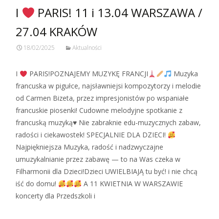
I
PARIS! 11 i 13.04 WARSZAWA /
27.04 KRAKÓW
18/02/2025
Aktualności
I
PARIS!POZNAJEMY MUZYKĘ FRANCJI
Muzyka
francuska w pigułce, najsławniejsi kompozytorzy i melodie
od Carmen Bizeta, przez impresjonistów po wspaniałe
francuskie piosenki! Cudowne melodyjne spotkanie z
francuską muzyką♥ Nie zabraknie edu-muzycznych zabaw,
radości i ciekawostek! SPECJALNIE DLA DZIECI!
Najpiękniejsza Muzyka, radość i nadzwyczajne
umuzykalnianie przez zabawę — to na Was czeka w
Filharmonii dla Dzieci!Dzieci UWIELBIAJĄ tu być! i nie chcą
iść do domu!
A 11 KWIETNIA W WARSZAWIE
koncerty dla Przedszkoli i
Zobacz więcej…