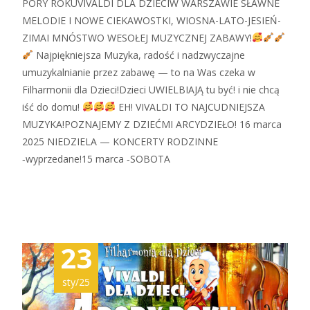
PORY ROKUVIVALDI DLA DZIECIW WARSZAWIE SŁAWNE
MELODIE I NOWE CIEKAWOSTKI, WIOSNA-LATO-JESIEŃ-
ZIMAI MNÓSTWO WESOŁEJ MUZYCZNEJ ZABAWY!
Najpiękniejsza Muzyka, radość i nadzwyczajne
umuzykalnianie przez zabawę — to na Was czeka w
Filharmonii dla Dzieci!Dzieci UWIELBIAJĄ tu być! i nie chcą
iść do domu!
EH! VIVALDI TO NAJCUDNIEJSZA
MUZYKA!POZNAJEMY Z DZIEĆMI ARCYDZIEŁO! 16 marca
2025 NIEDZIELA — KONCERTY RODZINNE
‑wyprzedane!15 marca ‑SOBOTA
Zobacz więcej…
23
sty/25