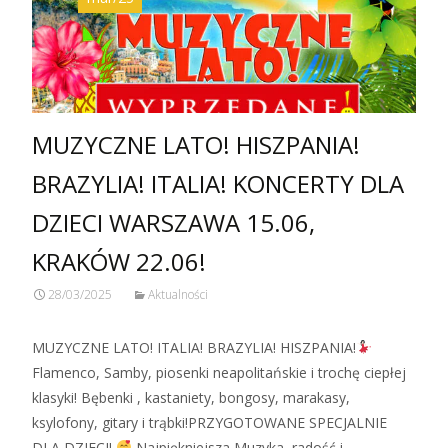
MUZYCZNE LATO! HISZPANIA!
BRAZYLIA! ITALIA! KONCERTY DLA
DZIECI WARSZAWA 15.06,
KRAKÓW 22.06!
28/03/2025
Aktualności
MUZYCZNE LATO! ITALIA! BRAZYLIA! HISZPANIA!
Flamenco, Samby, piosenki neapolitańskie i trochę ciepłej
klasyki! Bębenki , kastaniety, bongosy, marakasy,
ksylofony, gitary i trąbki!PRZYGOTOWANE SPECJALNIE
DLA DZIECI!
Najpiękniejsza Muzyka, radość i