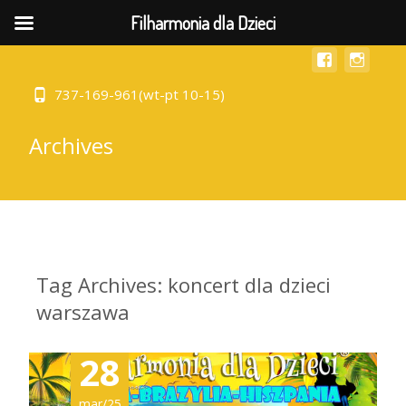
MENU
Filharmonia dla Dzieci
737-169-961(wt-pt 10-15)
Archives
Tag Archives: koncert dla dzieci
warszawa
28
mar/25