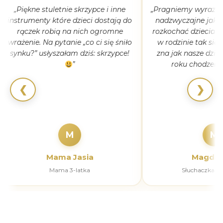
„Piękne stuletnie skrzypce i inne
„Pragniemy wyrazić 
instrumenty które dzieci dostają do
nadzwyczajne jak 
rączek robią na nich ogromne
rozkochać dzieciaki
wrażenie. Na pytanie „co ci się śniło
w rodzinie tak się
synku?” usłyszałam dziś: skrzypce!
zna jak nasze dziec
”
roku chodzeni
❮
❯
M
M
Mama Jasia
Magdal
Mama 3-latka
Słuchaczka k