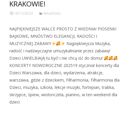
KRAKOWIE!
18/12/2024
Aktualności
NAJPIĘKNIEJSZE WALCE PROSTO Z WIEDNIA! PIOSENKI
BAJKOWE, MNÓSTWO ELEGANCJI, RADOŚCI I
MUZYCZNEJ ZABAWY
Najpiękniejsza Muzyka,
radość i nadzwyczajne umuzykalnianie przez zabawę!
Dzieci UWIELBIAJĄ tu być! i nie chcą iść do domu!
KONCERTY NOWOROCZNE 202519 stycznia! koncerty dla
Dzieci Warszawa, dla dzieci, wydarzenia, atrakcje,
warszawa, gdzie z dzieckiem, Filharmonia, Filharmonia dla
Dzieci, muzyka, szkoła, lekcje muzyki, fortepian, trabka,
skrzypce, śpiew, wiolonczela, pianino, w ten weekend dla
dzieci