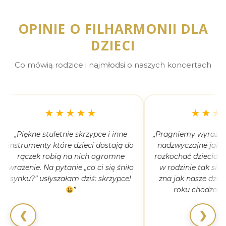
OPINIE O FILHARMONII DLA
DZIECI
Co mówią rodzice i najmłodsi o naszych koncertach
★★★★★
★★★
„Piękne stuletnie skrzypce i inne
„Pragniemy wyrazić 
instrumenty które dzieci dostają do
nadzwyczajne jak 
rączek robią na nich ogromne
rozkochać dzieciaki
wrażenie. Na pytanie „co ci się śniło
w rodzinie tak się
synku?” usłyszałam dziś: skrzypce!
zna jak nasze dziec
”
roku chodzeni
❮
❯