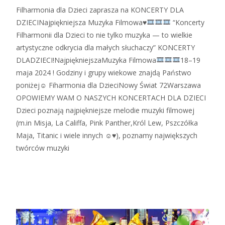
Filharmonia dla Dzieci zaprasza na KONCERTY DLA
DZIECINajpiękniejsza Muzyka Filmowa♥
“Koncerty
Filharmonii dla Dzieci to nie tylko muzyka — to wielkie
artystyczne odkrycia dla małych słuchaczy” KONCERTY
DLADZIECI!NajpiękniejszaMuzyka Filmowa
18–19
maja 2024 ! Godziny i grupy wiekowe znajdą Państwo
poniżej☺ Fiharmonia dla DzieciNowy Świat 72Warszawa
OPOWIEMY WAM O NASZYCH KONCERTACH DLA DZIECI
Dzieci poznają najpiękniejsze melodie muzyki filmowej
(m.in Misja, La Califfa, Pink Panther,Król Lew, Pszczółka
Maja, Titanic i wiele innych ☺♥), poznamy największych
twórców muzyki
Zobacz więcej…