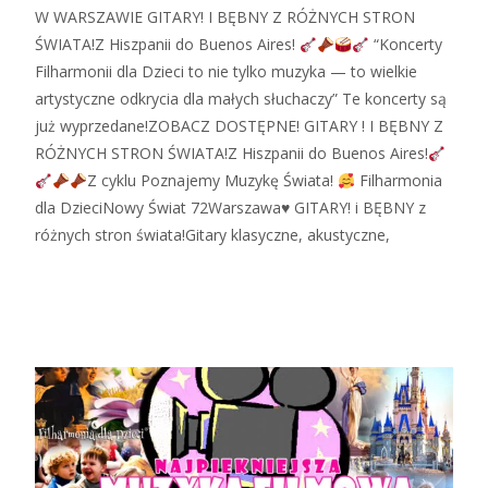
W WARSZAWIE GITARY! I BĘBNY Z RÓŻNYCH STRON
ŚWIATA!Z Hiszpanii do Buenos Aires!
“Koncerty
Filharmonii dla Dzieci to nie tylko muzyka — to wielkie
artystyczne odkrycia dla małych słuchaczy” Te koncerty są
już wyprzedane!ZOBACZ DOSTĘPNE! GITARY ! I BĘBNY Z
RÓŻNYCH STRON ŚWIATA!Z Hiszpanii do Buenos Aires!
Z cyklu Poznajemy Muzykę Świata!
Filharmonia
dla DzieciNowy Świat 72Warszawa♥ GITARY! i BĘBNY z
różnych stron świata!Gitary klasyczne, akustyczne,
Zobacz więcej…