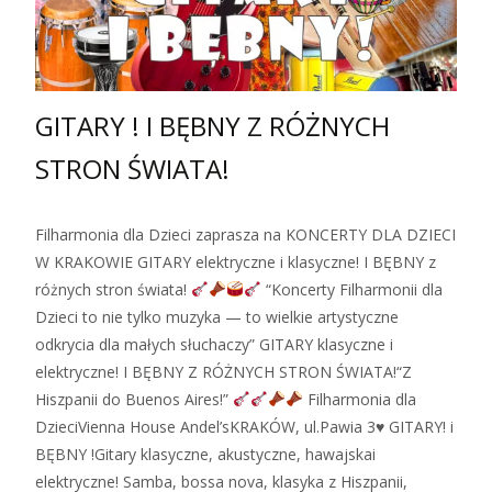
GITARY ! I BĘBNY Z RÓŻNYCH
STRON ŚWIATA!
Filharmonia dla Dzieci zaprasza na KONCERTY DLA DZIECI
W KRAKOWIE GITARY elektryczne i klasyczne! I BĘBNY z
różnych stron świata!
“Koncerty Filharmonii dla
Dzieci to nie tylko muzyka — to wielkie artystyczne
odkrycia dla małych słuchaczy” GITARY klasyczne i
elektryczne! I BĘBNY Z RÓŻNYCH STRON ŚWIATA!“Z
Hiszpanii do Buenos Aires!”
Filharmonia dla
DzieciVienna House Andel’sKRAKÓW, ul.Pawia 3♥ GITARY! i
BĘBNY !Gitary klasyczne, akustyczne, hawajskai
elektryczne! Samba, bossa nova, klasyka z Hiszpanii,