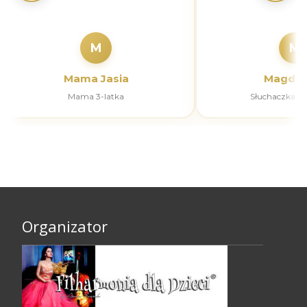
M
M
Mama Jasia
Magdal
Mama 3-latka
Słuchaczka k
Organizator