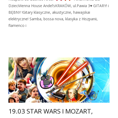
DzieciVienna House Andel’sKRAKÓW, ul.Pawia 3♥ GITARY! i
BĘBNY !Gitary klasyczne, akustyczne, hawajskai
elektryczne! Samba, bossa nova, klasyka z Hiszpanii,
flamenco i
Zobacz więcej…
19.03 STAR WARS I MOZART,