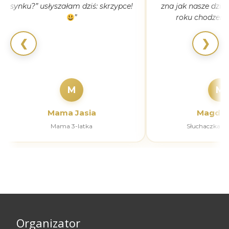
synku?” usłyszałam dziś: skrzypce!
zna jak nasze dziec
”
roku chodzeni
❮
❯
M
M
Mama Jasia
Magdal
Mama 3-latka
Słuchaczka k
Organizator