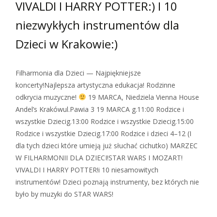
VIVALDI I HARRY POTTER:) I 10
niezwykłych instrumentów dla
Dzieci w Krakowie:)
Filharmonia dla Dzieci — Najpiękniejsze
koncerty!Najlepsza artystyczna edukacja! Rodzinne
odkrycia muzyczne!
19 MARCA, Niedziela Vienna House
Andel’s Krakówul.Pawia 3 19 MARCA g.11:00 Rodzice i
wszystkie Dziecig.13:00 Rodzice i wszystkie Dziecig.15:00
Rodzice i wszystkie Dziecig.17:00 Rodzice i dzieci 4–12 (I
dla tych dzieci które umieją już słuchać cichutko) MARZEC
W FILHARMONII DLA DZIECI!STAR WARS I MOZART!
VIVALDI I HARRY POTTER!i 10 niesamowitych
instrumentów! Dzieci poznają instrumenty, bez których nie
było by muzyki do STAR WARS!
Zobacz więcej…