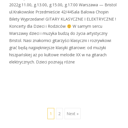
2022g.11.00, g.13.00, g.15.00, g.17.00 Warszawa — Bristol
ul.Krakowskie Przedmieście 42/44Sala Balowa Chopin
Bilety Wyprzedane! GITARY KLASYCZNE I ELEKTRYCZNE !
Koncerty dla Dzieci i Rodziców
W samym sercu
Warszawy dzieci i muzyka budzą do życia artystyczny
Bristol. Nasi znakomici gitarzyści klasyczni i rozrywkowi
grać będą najpiękniejsze klasyki gitarowe: od muzyki
hiszpańskiej aż po kultowe melodie XX w na gitarach
elektrycznych. Dzieci poznają różne
Zobacz więcej…
1
2
Next »