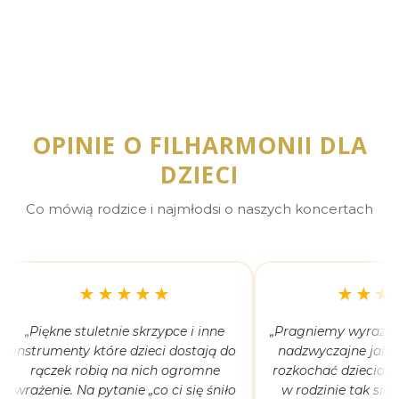
OPINIE O FILHARMONII DLA
DZIECI
Co mówią rodzice i najmłodsi o naszych koncertach
★★★★★
★★★
„Piękne stuletnie skrzypce i inne
„Pragniemy wyrazić 
instrumenty które dzieci dostają do
nadzwyczajne jak 
rączek robią na nich ogromne
rozkochać dzieciaki
wrażenie. Na pytanie „co ci się śniło
w rodzinie tak się