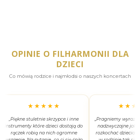
OPINIE O FILHARMONII DLA
DZIECI
Co mówią rodzice i najmłodsi o naszych koncertach
★★★★★
★★★
„Piękne stuletnie skrzypce i inne
„Pragniemy wyrazić 
instrumenty które dzieci dostają do
nadzwyczajne jak 
rączek robią na nich ogromne
rozkochać dzieciaki
wrażenie. Na pytanie „co ci się śniło
w rodzinie tak się