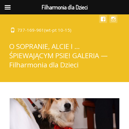
MENU
Filharmonia dla Dzieci
737-169-961(wt-pt 10-15)
O SOPRANIE, ALCIE I …
ŚPIEWAJĄCYM PSIE! GALERIA —
Filharmonia dla Dzieci