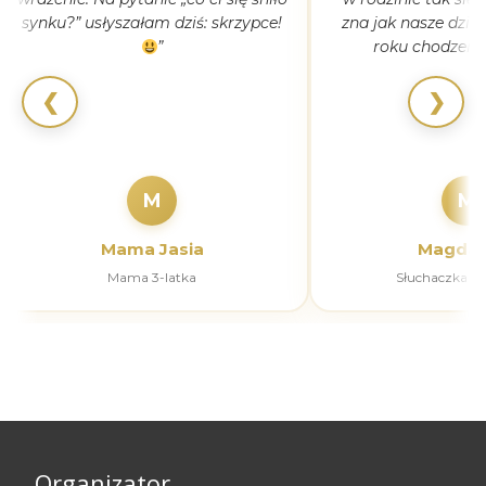
synku?” usłyszałam dziś: skrzypce!
zna jak nasze dziec
”
roku chodzeni
❮
❯
M
M
Mama Jasia
Magdal
Mama 3-latka
Słuchaczka k
Organizator