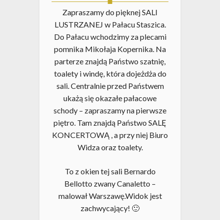
Zapraszamy do pięknej SALI
LUSTRZANEJ w Pałacu Staszica.
Do Pałacu wchodzimy za plecami
pomnika Mikołaja Kopernika. Na
parterze znajdą Państwo szatnię,
toalety i windę, która dojeżdża do
sali. Centralnie przed Państwem
ukażą się okazałe pałacowe
schody – zapraszamy na pierwsze
piętro. Tam znajdą Państwo SALĘ
KONCERTOWĄ , a przy niej Biuro
Widza oraz toalety.
To z okien tej sali Bernardo
Bellotto zwany Canaletto –
malował Warszawę.Widok jest
zachwycający! 🙂