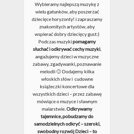
Wybieramy najlepszą muzykę z
wielu gatunków, aby poszerzać
dziecięce horyzonty! i zapraszamy
znakomitych artystów, aby
wspierać dobry dziecięcy gust:)
Podczas muzyki
pomagamy
słuchać i odkrywać cechy muzyki
,
angażujemy dzieci w muzyczne
zabawy, zgadywanki, poznawanie
melodii 🙂 Dodajemy kilka
włoskich słów i cudowne
książeczki koncertowe dla
wszystkich dzieci – przez zabawę
mówiące o muzyce i sławnym
malarstwie.
Odkrywamy
tajemnice, pobudzamy do
Brak produktów w koszyku.
samodzielnych odkryć – szeroki,
swobodny rozwój Dzieci – to
Go To Shop