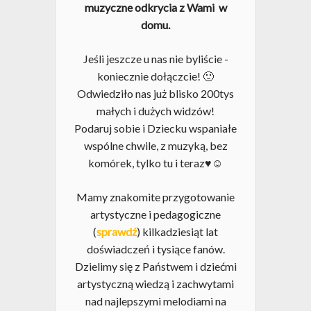
muzyczne odkrycia z Wami w
domu.
Jeśli jeszcze u nas nie byliście -
koniecznie dołączcie! 🙂
Odwiedziło nas już blisko 200tys
małych i dużych widzów!
Podaruj sobie i Dziecku wspaniałe
wspólne chwile, z muzyką, bez
komórek, tylko tu i teraz♥☺
Mamy znakomite przygotowanie
artystyczne i pedagogiczne
(
sprawdź
) kilkadziesiąt lat
doświadczeń i tysiące fanów.
Dzielimy się z Państwem i dziećmi
artystyczną wiedzą i zachwytami
nad najlepszymi melodiami na