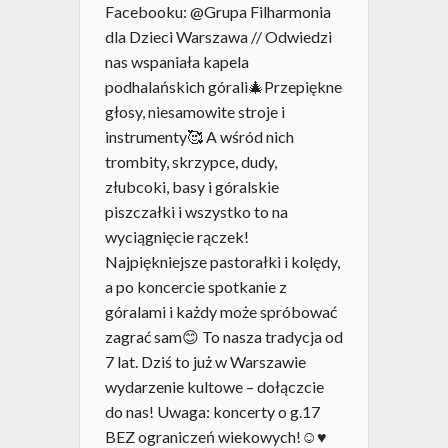
Facebooku: @Grupa Filharmonia
dla Dzieci Warszawa // Odwiedzi
nas wspaniała kapela
podhalańskich górali🎄Przepiękne
głosy, niesamowite stroje i
instrumenty🥰 A wśród nich
trombity, skrzypce, dudy,
złubcoki, basy i góralskie
piszczałki i wszystko to na
wyciągnięcie rączek!
Najpiękniejsze pastorałki i kolędy,
a po koncercie spotkanie z
góralami i każdy może spróbować
zagrać sam😊 To nasza tradycja od
7 lat. Dziś to już w Warszawie
wydarzenie kultowe – dołączcie
do nas! Uwaga: koncerty o g.17
BEZ ograniczeń wiekowych!☺♥