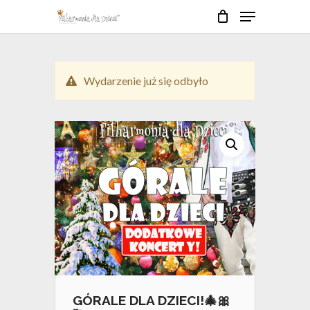
Skip
Menu
to
Close
Cart
Cart
main
Close
content
Menu
Wydarzenie już się odbyło
GÓRALE DLA DZIECI!🎄🎀