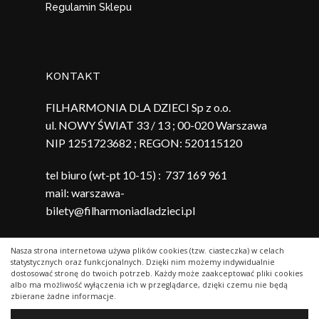
Regulamin Sklepu
KONTAKT
FILHARMONIA DLA DZIECI Sp z o.o.
ul. NOWY ŚWIAT 33 / 13 ; 00-020 Warszawa
NIP 1251723682 ; REGON:
520115120
tel biuro (wt-pt 10-15) :
737 169 961
mail:
warszawa-
bilety@filharmoniadladzieci.pl
Nasza strona internetowa używa plików cookies (tzw. ciasteczka) w celach
0,00
zł
statystycznych oraz funkcjonalnych. Dzięki nim możemy indywidualnie
Kwota:
dostosować stronę do twoich potrzeb. Każdy może zaakceptować pliki cookies
albo ma możliwość wyłączenia ich w przeglądarce, dzięki czemu nie będą
zbierane żadne informacje.
Zobacz Koszyk
Zamówienie
© 2026 Filharmonia Dla Dzieci