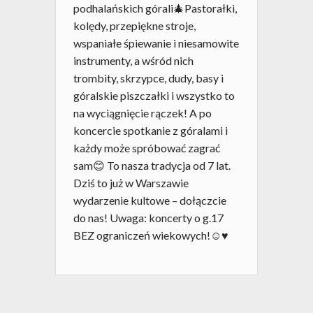
podhalańskich górali🎄Pastorałki,
kolędy, przepiękne stroje,
wspaniałe śpiewanie i niesamowite
instrumenty, a wśród nich
trombity, skrzypce, dudy, basy i
góralskie piszczałki i wszystko to
na wyciągnięcie rączek! A po
koncercie spotkanie z góralami i
każdy może spróbować zagrać
sam😊 To nasza tradycja od 7 lat.
Dziś to już w Warszawie
wydarzenie kultowe – dołączcie
do nas! Uwaga: koncerty o g.17
BEZ ograniczeń wiekowych!☺♥