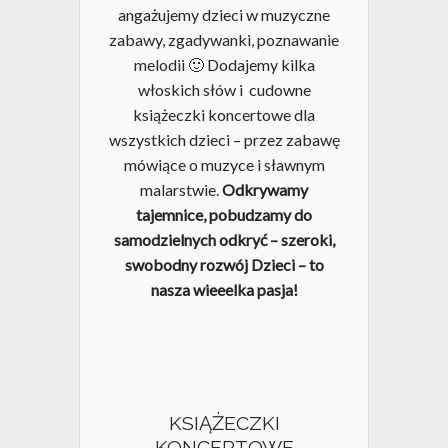
angażujemy dzieci w muzyczne
zabawy, zgadywanki, poznawanie
melodii 🙂 Dodajemy kilka
włoskich słów i cudowne
książeczki koncertowe dla
wszystkich dzieci – przez zabawę
mówiące o muzyce i sławnym
malarstwie.
Odkrywamy
tajemnice, pobudzamy do
samodzielnych odkryć – szeroki,
swobodny rozwój Dzieci – to
nasza wieeelka pasja!
Brak produktów w koszyku.
Go To Shop
KSIĄŻECZKI
KONCERTOWE