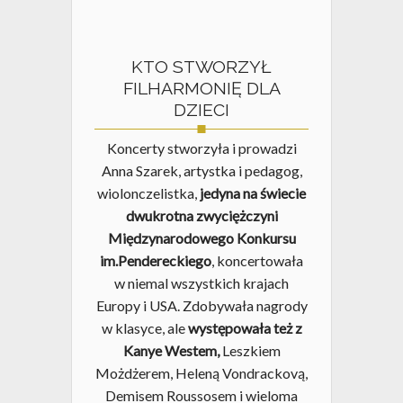
KTO STWORZYŁ
FILHARMONIĘ DLA
DZIECI
Koncerty stworzyła i prowadzi
Anna Szarek, artystka i pedagog,
wiolonczelistka,
jedyna na świecie
dwukrotna zwyciężczyni
Międzynarodowego Konkursu
im.Pendereckiego
, koncertowała
w niemal wszystkich krajach
Europy i USA. Zdobywała nagrody
w klasyce, ale
występowała też z
Kanye Westem,
Leszkiem
Możdżerem, Heleną Vondrackovą,
Demisem Roussosem i wieloma