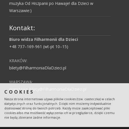
muzyka Od Hiszpanii po Hawaje! dla Dzieci w
Warszawie:)
Kontakt:
Biuro widza Filharmonii dla Dzieci
+48 737–169-961 (wt-pt 10–15)
KRAKÓW:
bilety@FilharmoniaDlaDzieci.pl
WARSZAWA:
warszawa-bilety@FilharmoniaDlaDzieci.pl
COOKIES
Nasza strona internetowa używa plików cookies (tzw. ciasteczka) w celach
DLA PRZEDSZKOLI I SZKÓŁ:
statystycznych oraz funkcjonalnych. Dzięki nim możemy indywidualnie
dostosować stronę do twoich potrzeb. Każdy może zaakceptować pliki
grupy2@filharmoniadladzieci.pl
cookies albo ma możliwość wyłączenia ich w przeglądarce, dzięki czemu
nie będą zbierane żadne informacje.