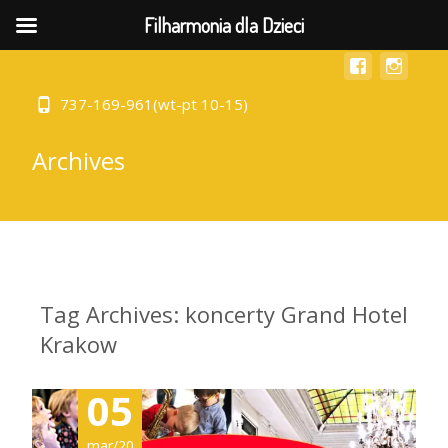
MENU
Filharmonia dla Dzieci
737-169-961(wt-pt 10-15)
Archives
Tag Archives: koncerty Grand Hotel
Krakow
05
mar/20