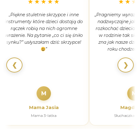
★★★★★
★★★
„Piękne stuletnie skrzypce i inne
„Pragniemy wyrazić 
instrumenty które dzieci dostają do
nadzwyczajne jak 
rączek robią na nich ogromne
rozkochać dzieciaki
wrażenie. Na pytanie „co ci się śniło
w rodzinie tak się
synku?” usłyszałam dziś: skrzypce!
zna jak nasze dziec
”
roku chodzeni
❮
❯
M
M
Mama Jasia
Magdal
Mama 3-latka
Słuchaczka k