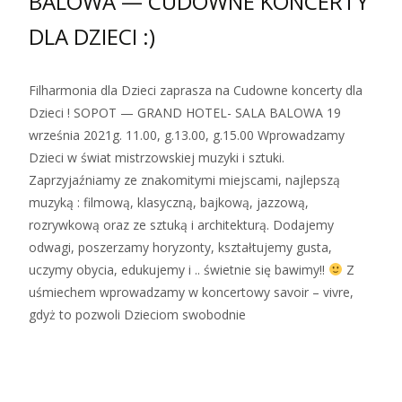
BALOWA — CUDOWNE KONCERTY
DLA DZIECI :)
Filharmonia dla Dzieci zaprasza na Cudowne koncerty dla
Dzieci ! SOPOT — GRAND HOTEL- SALA BALOWA 19
września 2021g. 11.00, g.13.00, g.15.00 Wprowadzamy
Dzieci w świat mistrzowskiej muzyki i sztuki.
Zaprzyjaźniamy ze znakomitymi miejscami, najlepszą
muzyką : filmową, klasyczną, bajkową, jazzową,
rozrywkową oraz ze sztuką i architekturą. Dodajemy
odwagi, poszerzamy horyzonty, kształtujemy gusta,
uczymy obycia, edukujemy i .. świetnie się bawimy!!
Z
uśmiechem wprowadzamy w koncertowy savoir – vivre,
gdyż to pozwoli Dzieciom swobodnie
Zobacz więcej…