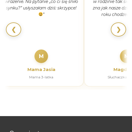
wrażenie. Na pytanie „co ci się śniło
w rodzinie tak się
synku?” usłyszałam dziś: skrzypce!
zna jak nasze dziec
”
roku chodzeni
❮
❯
M
M
Mama Jasia
Magdal
Mama 3-latka
Słuchaczka k