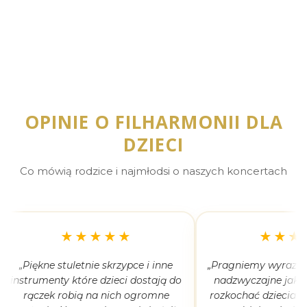
OPINIE O FILHARMONII DLA
DZIECI
Co mówią rodzice i najmłodsi o naszych koncertach
★★★★★
★★★
„Piękne stuletnie skrzypce i inne
„Pragniemy wyrazić 
instrumenty które dzieci dostają do
nadzwyczajne jak 
rączek robią na nich ogromne
rozkochać dzieciaki