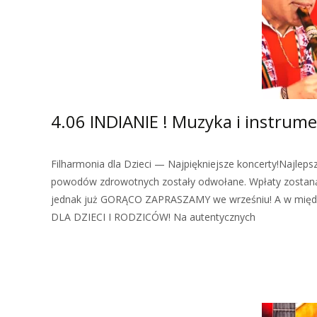
4.06 INDIANIE ! Muzyka i instrumen
Filharmonia dla Dzieci — Najpiękniejsze koncerty!Najlep
powodów zdrowotnych zostały odwołane. Wpłaty zostaną z
jednak już GORĄCO ZAPRASZAMY we wrześniu! A w mię
DLA DZIECI I RODZICÓW! Na autentycznych
Zobacz więcej…