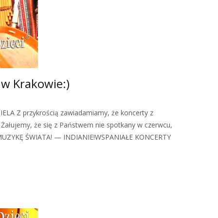
i w Krakowie:)
IELA Z przykrością zawiadamiamy, że koncerty z
 Żałujemy, że się z Państwem nie spotkany w czerwcu,
MUZYKĘ ŚWIATA! — INDIANIE!WSPANIAŁE KONCERTY