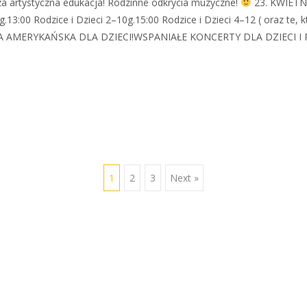
sza artystyczna edukacja! Rodzinne odkrycia muzyczne!
23. KWIETNI
g.13:00 Rodzice i Dzieci 2–10g.15:00 Rodzice i Dzieci 4–12 ( oraz te, k
MUZYKA AMERYKAŃSKA DLA DZIECI!WSPANIAŁE KONCERTY DLA DZIECI 
1
2
3
Next »