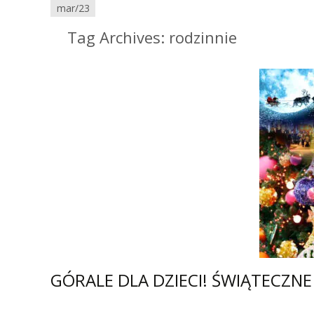
mar/23
maj/23
maj/23
kwi/23
lis/24
Tag Archives: rodzinnie
GÓRALE DLA DZIECI! ŚWIĄTECZN