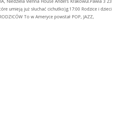
A, Niedziela Vienna House Andel’s Krakówul.Pawia 3 23
tóre umieją już słuchać cichutko)g.17:00 Rodzice i dzieci
I RODZICÓW To w Ameryce powstał POP, JAZZ,