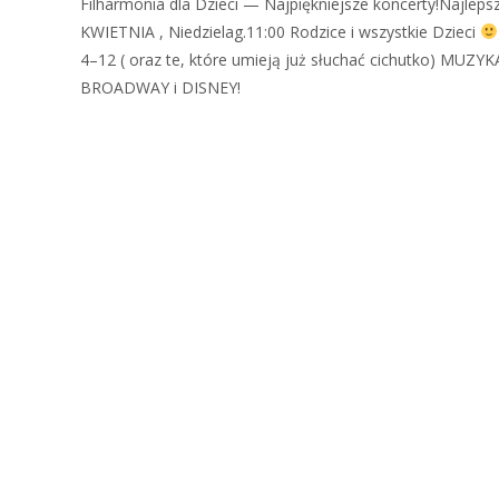
Filharmonia dla Dzieci — Najpiękniejsze koncerty!Najlep
KWIETNIA , Niedzielag.11:00 Rodzice i wszystkie Dzieci
4–12 ( oraz te, które umieją już słuchać cichutko) 
BROADWAY i DISNEY!
Zobacz więcej…