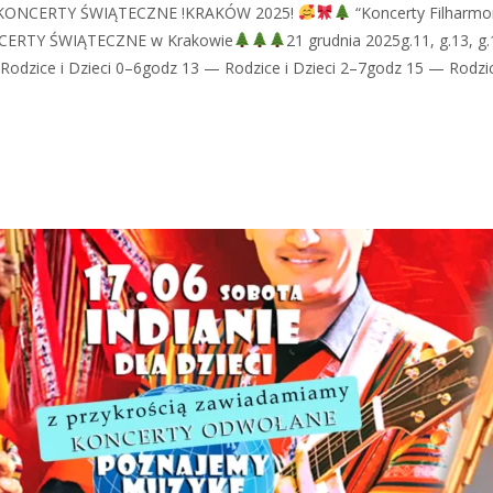
CI! KONCERTY ŚWIĄTECZNE !KRAKÓW 2025!
“Koncerty Filharmon
ONCERTY ŚWIĄTECZNE w Krakowie
21 grudnia 2025g.11, g.13, g.
i Dzieci 0–6godz 13 — Rodzice i Dzieci 2–7godz 15 — Rodzice i D