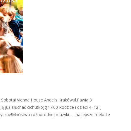
Sobota! Vienna House Andel’s Krakówul.Pawia 3
ją już słuchać cichutko)g.17:00 Rodzice i dzieci 4–12 (
lektryczne!Mnóstwo różnorodnej muzyki — najlepsze melodie