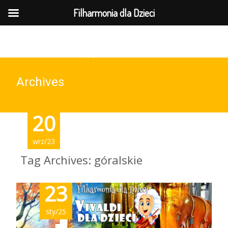
MENU
Filharmonia dla Dzieci
737-169-961(wt-pt 10-15)
Archives
20
wrz/23
Tag Archives: góralskie
23
sty/25