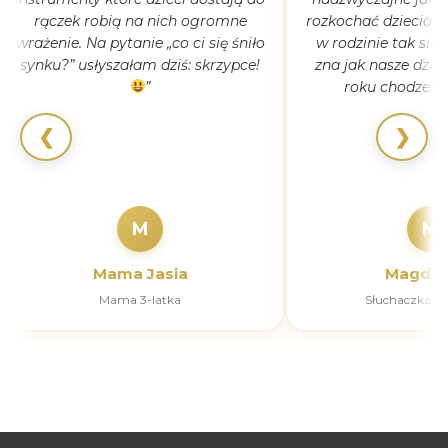
rączek robią na nich ogromne
rozkochać dzieciaki
wrażenie. Na pytanie „co ci się śniło
w rodzinie tak się
synku?” usłyszałam dziś: skrzypce!
zna jak nasze dziec
”
roku chodzeni
❮
❯
M
M
Mama Jasia
Magdal
Mama 3-latka
Słuchaczka k