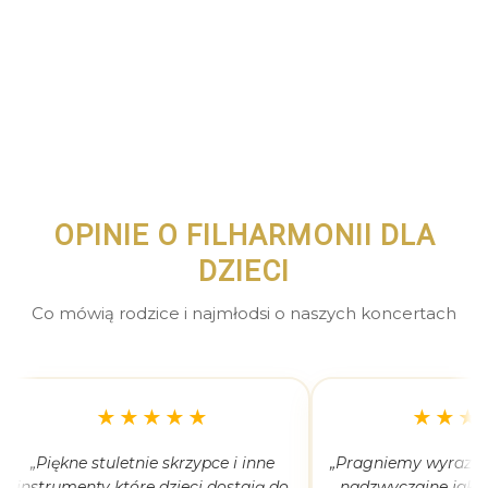
OPINIE O FILHARMONII DLA
DZIECI
Co mówią rodzice i najmłodsi o naszych koncertach
★★★★★
★★★
„Piękne stuletnie skrzypce i inne
„Pragniemy wyrazić 
instrumenty które dzieci dostają do
nadzwyczajne jak 