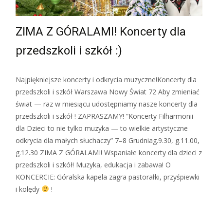
ZIMA Z GÓRALAMI! Koncerty dla
przedszkoli i szkół :)
Najpiękniejsze koncerty i odkrycia muzyczne!Koncerty dla
przedszkoli i szkół Warszawa Nowy Świat 72 Aby zmieniać
świat — raz w miesiącu udostępniamy nasze koncerty dla
przedszkoli i szkół ! ZAPRASZAMY! “Koncerty Filharmonii
dla Dzieci to nie tylko muzyka — to wielkie artystyczne
odkrycia dla małych słuchaczy” 7–8 Grudniag.9.30, g.11.00,
g.12.30 ZIMA Z GÓRALAMI! Wspaniałe koncerty dla dzieci z
przedszkoli i szkół! Muzyka, edukacja i zabawa! O
KONCERCIE: Góralska kapela zagra pastorałki, przyśpiewki
i kolędy
!
Zobacz więcej…