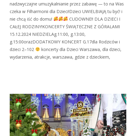
nadzwyczajne umuzykalnianie przez zabawę — to na Was
czeka w Filharmonii dla Dzieci!Dzieci UWIELBIAJĄ tu być! i
nie chcą iść do domu!
CUDOWNE!! DLA DZIECI I
CAŁEJ RODZINY!KONCERTY ŚWIĄTECZNE Z GÓRALAMI
15.12.2024 NIEDZIELAg.11:00, g.13:00,
g.15:00orazDODATKOWY KONCERT G.17dla Rodziców i
dzieci 2–102
koncerty dla Dzieci Warszawa, dla dzieci,
wydarzenia, atrakcje, warszawa, gdzie z dzieckiem,
Zobacz więcej…