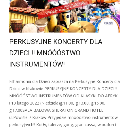
PERKUSYJNE KONCERTY DLA
DZIECI !! MNÓÓÓSTWO
INSTRUMENTÓW!
Filharmonia dla Dzieci zaprasza na Perkusyjne Koncerty dla
Dzieci w Krakowie PERKUSYJNE KONCERTY DLA DZIECI !!
MNÓÓÓSTWO INSTRUMENTÓW OD KLASYKI DO AFRYKI
! 13 lutego 2022 (Niedziela)g.11.00, g.13.00, g.15.00,
g.17.00SALA BALOWA SHERATON GRAND HOTEL
ul.Powiśle 7 Kraków Przyjedzie mnóóóstwo instrumentów
perkusyjnych!! Kotły, talerze, gong, gran cassa, wibrafon i