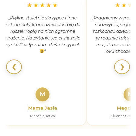
★★★★★
★★★
„Piękne stuletnie skrzypce i inne
„Pragniemy wyrazić 
instrumenty które dzieci dostają do
nadzwyczajne jak 
rączek robią na nich ogromne
rozkochać dzieciaki
wrażenie. Na pytanie „co ci się śniło
w rodzinie tak się
synku?” usłyszałam dziś: skrzypce!
zna jak nasze dziec
”
roku chodzeni
❮
❯
M
M
Mama Jasia
Magdal
Mama 3-latka
Słuchaczka k