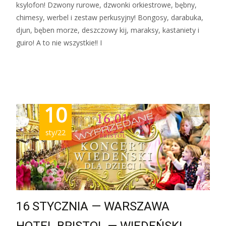
ksylofon! Dzwony rurowe, dzwonki orkiestrowe, bębny,
chimesy, werbel i zestaw perkusyjny! Bongosy, darabuka,
djun, bęben morze, deszczowy kij, maraksy, kastaniety i
guiro! A to nie wszystkie!! I
Zobacz więcej…
10
sty/22
16 STYCZNIA — WARSZAWA