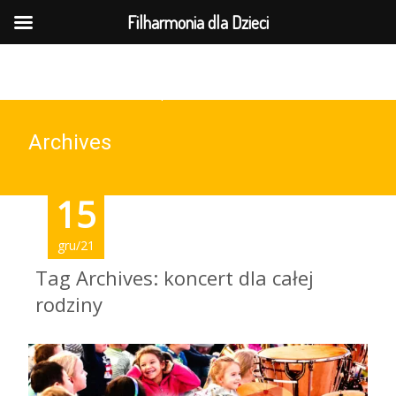
MENU
Filharmonia dla Dzieci
737-169-961(wt-pt 10-15)
Archives
10
15
gru/21
sty/22
Tag Archives: koncert dla całej
rodziny