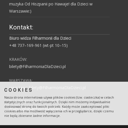
muzyka Od Hiszpanii po Hawaje! dla Dzieci w
Warszawie:)
Kontakt:
Biuro widza Filharmonii dla Dzieci
+48 737–169-961 (wt-pt 10–15)
KRAKÓW:
bilety@FilharmoniaDlaDzieci.pl
WARSZAWA:
warszawa-bilety@FilharmoniaDlaDzieci.pl
COOKIES
Nasza strona internetowa używa plików cookies (tzw. ciasteczka) w celach
DLA PRZEDSZKOLI I SZKÓŁ:
statystycznych oraz funkcjonalnych. Dzięki nim możemy indywidualnie
dostosować stronę do twoich potrzeb. Każdy może zaakceptować pliki
grupy2@filharmoniadladzieci.pl
cookies albo ma możliwość wyłączenia ich w przeglądarce, dzięki czemu
nie będą zbierane żadne informacje.