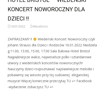
HOTEL BRISTOL — WIEDEŃSKI
KONCERT NOWOROCZNY DLA
DZIECI !!
10/01/2022
Aktualności
ZAPRASZAMY !!
Wiedeński Koncert Noworoczny czyli
Johann Strauss dla Dzieci i Rodziców 16.01.2022 Niedziela
g.11.00, 13.00, 15.00, 17.00 Sala Balowa Hotel Bristol
Najpiękniejsze walce, najweselsze polki i sztandarowe
utwory z wiedeńskich koncertów noworocznych!
Nauczymy dzieci rozpoznawać najsławniejsze melodie i
pobawimy się wesoło przy tej cudownej eleganckiej
muzyce! Więcej koniecznie przeczytaj TU »> Facebook
‑wydarzenie zobaczysz TU »>