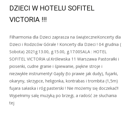
DZIECI W HOTELU SOFITEL
VICTORIA !!!
Filharmonia dla Dzieci zaprasza na świąteczneKoncerty dla
Dzieci i Rodziców Górale ! Koncerty dla Dzieci ! 04 grudnia (
Sobota) 2021g.13.00, g.15.00, g.17.00SALA : HOTEL
SOFITEL VICTORIA ul.Królewska 11 Warszawa Pastorałki i
piosenki, cudne granie i śpiewanie, piękne stroje i
niezwykłe instrumenty! Gajdy (to prawie jak dudy), fujarki,
okaryny, skrzypce, heligonka, kontrabas i trombita (1,5m)
fujara sałaska i róg pasterski ! Nie możemy się doczekać!!
Wypełnimy salę muzyką po brzegi, a radość ze słuchania
tej
Zobacz więcej…