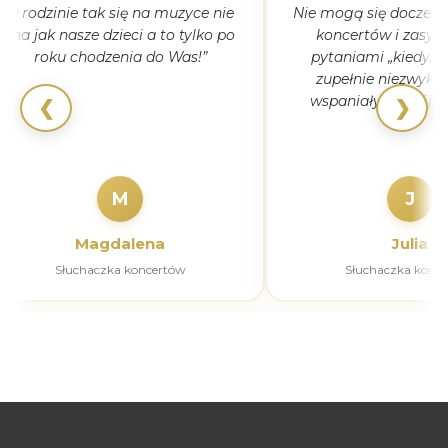
w rodzinie tak się na muzyce nie
Nie mogą się doczeka
zna jak nasze dzieci a to tylko po
koncertów i zasyp
roku chodzenia do Was!”
pytaniami „kiedy, ki
zupełnie niezwykła
wspaniały rozwój dla
❮
❯
M
J
Magdalena
Julia
Słuchaczka koncertów
Słuchaczka konc