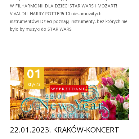
W FILHARMONII DLA DZIECI!STAR WARS I MOZART!
VIVALDI I HARRY POTTER!i 10 niesamowitych
instrumentów! Dzieci poznają instrumenty, bez których nie
było by muzyki do STAR WARS!
Zobacz więcej…
01
sty/23
22.01.2023! KRAKÓW-KONCERT