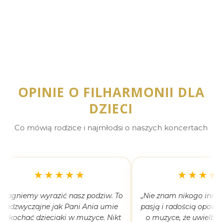
OPINIE O FILHARMONII DLA
DZIECI
Co mówią rodzice i najmłodsi o naszych koncertach
★★★★★
★★★★
Pragniemy wyrazić nasz podziw. To
„Nie znam nikogo inneg
nadzwyczajne jak Pani Ania umie
pasją i radością opowi
rozkochać dzieciaki w muzyce. Nikt
o muzyce, że uwielbia