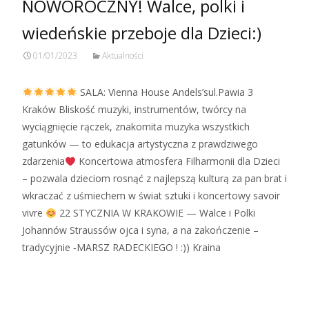
NOWOROCZNY! Walce, polki i
wiedeńskie przeboje dla Dzieci:)
01/01/2023
Aktualności
SALA: Vienna House Andels’sul.Pawia 3
Kraków Bliskość muzyki, instrumentów, twórcy na
wyciągnięcie rączek, znakomita muzyka wszystkich
gatunków — to edukacja artystyczna z prawdziwego
zdarzenia
Koncertowa atmosfera Filharmonii dla Dzieci
– pozwala dzieciom rosnąć z najlepszą kulturą za pan brat i
wkraczać z uśmiechem w świat sztuki i koncertowy savoir
vivre
22 STYCZNIA W KRAKOWIE — Walce i Polki
Johannów Straussów ojca i syna, a na zakończenie –
tradycyjnie ‑MARSZ RADECKIEGO ! :)) Kraina
Zobacz więcej…