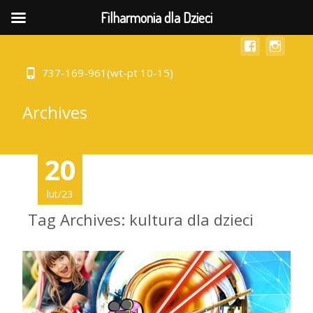
MENU
Filharmonia dla Dzieci
737-169-961(wt-pt 10-15)
Archives
20
lut/23
Tag Archives: kultura dla dzieci