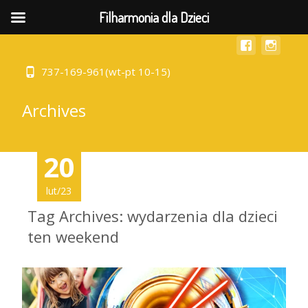
MENU
Filharmonia dla Dzieci
737-169-961(wt-pt 10-15)
Archives
20
lut/23
Tag Archives: wydarzenia dla dzieci
ten weekend