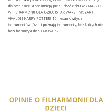
dla tych dzieci które umieją już słuchać cichutko) MARZEC
W FILHARMONII DLA DZIECI!STAR WARS I MOZART!
VIVALDI I HARRY POTTER!i 10 niesamowitych
instrumentów! Dzieci poznają instrumenty, bez których nie
było by muzyki do STAR WARS!
Zobacz więcej…
OPINIE O FILHARMONII DLA
DZIECI