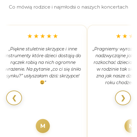
Co mówią rodzice i najmłodsi o naszych koncertach
★★★★★
★★★
„Piękne stuletnie skrzypce i inne
„Pragniemy wyrazić 
instrumenty które dzieci dostają do
nadzwyczajne jak 
rączek robią na nich ogromne
rozkochać dzieciaki
wrażenie. Na pytanie „co ci się śniło
w rodzinie tak się
synku?” usłyszałam dziś: skrzypce!
zna jak nasze dziec
”
roku chodzeni
❮
❯
M
M