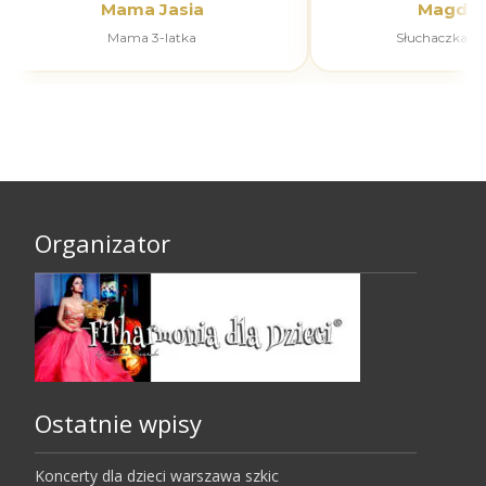
Mama Jasia
Magdal
Mama 3-latka
Słuchaczka k
Organizator
Ostatnie wpisy
Koncerty dla dzieci warszawa szkic