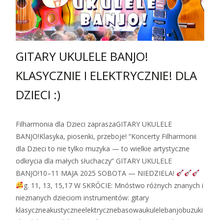
GITARY UKULELE BANJO!
KLASYCZNIE I ELEKTRYCZNIE! DLA
DZIECI :)
Filharmonia dla Dzieci zapraszaGITARY UKULELE
BANJO!Klasyka, piosenki, przeboje! “Koncerty Filharmonii
dla Dzieci to nie tylko muzyka — to wielkie artystyczne
odkrycia dla małych słuchaczy” GITARY UKULELE
BANJO!10–11 MAJA 2025 SOBOTA — NIEDZIELA!
g. 11, 13, 15,17 W SKRÓCIE: Mnóstwo różnych znanych i
nieznanych dzieciom instrumentów: gitary
klasyczneakustyczneelektrycznebasowaukulelebanjobuzuki