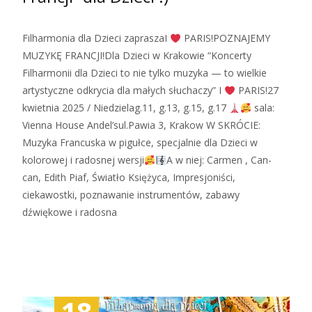
Filharmonia dla Dzieci zapraszaI
PARIS!POZNAJEMY
MUZYKĘ FRANCJI!Dla Dzieci w Krakowie “Koncerty
Filharmonii dla Dzieci to nie tylko muzyka — to wielkie
artystyczne odkrycia dla małych słuchaczy” I
PARIS!27
kwietnia 2025 / Niedzielag.11, g.13, g.15, g.17
sala:
Vienna House Andel’sul.Pawia 3, Krakow W SKRÓCIE:
Muzyka Francuska w pigułce, specjalnie dla Dzieci w
kolorowej i radosnej wersji
A w niej: Carmen , Can-
can, Edith Piaf, Światło Księżyca, Impresjoniści,
ciekawostki, poznawanie instrumentów, zabawy
dźwiękowe i radosna
Zobacz więcej…
18