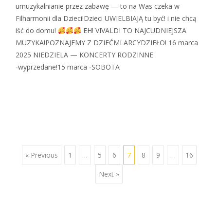
umuzykalnianie przez zabawę — to na Was czeka w
Filharmonii dla Dzieci!Dzieci UWIELBIAJĄ tu być! i nie chcą
iść do domu!
EH! VIVALDI TO NAJCUDNIEJSZA
MUZYKA!POZNAJEMY Z DZIEĆMI ARCYDZIEŁO! 16 marca
2025 NIEDZIELA — KONCERTY RODZINNE
‑wyprzedane!15 marca ‑SOBOTA
Zobacz więcej…
« Previous
1
…
5
6
7
8
9
…
16
Next »