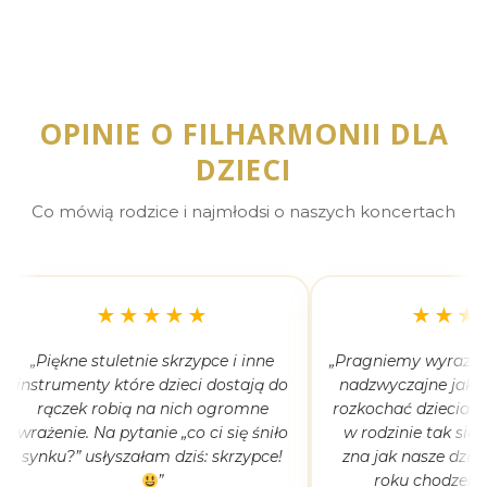
OPINIE O FILHARMONII DLA
DZIECI
Co mówią rodzice i najmłodsi o naszych koncertach
★★★★★
★★★
„Piękne stuletnie skrzypce i inne
„Pragniemy wyrazić 
instrumenty które dzieci dostają do
nadzwyczajne jak 
rączek robią na nich ogromne
rozkochać dzieciaki
wrażenie. Na pytanie „co ci się śniło
w rodzinie tak się
synku?” usłyszałam dziś: skrzypce!
zna jak nasze dziec
”
roku chodzeni