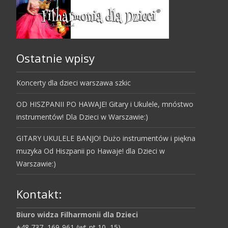
Ostatnie wpisy
Koncerty dla dzieci warszawa szkic
OD HISZPANII PO HAWAJE! Gitary i Ukulele, mnóstwo
instrumentów! Dla Dzieci w Warszawie:)
GITARY UKULELE BANJO! Dużo instrumentów i piękna
muzyka Od Hiszpanii po Hawaje! dla Dzieci w
Warszawie:)
Kontakt:
Biuro widza Filharmonii dla Dzieci
+48 737–169-961 (wt-pt 10–15)