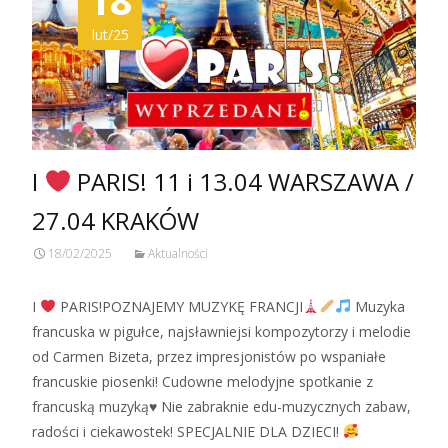
lut/25
I
PARIS! 11 i 13.04 WARSZAWA /
27.04 KRAKÓW
18/02/2025
Aktualności
I
PARIS!POZNAJEMY MUZYKĘ FRANCJI
Muzyka
francuska w pigułce, najsławniejsi kompozytorzy i melodie
od Carmen Bizeta, przez impresjonistów po wspaniałe
francuskie piosenki! Cudowne melodyjne spotkanie z
francuską muzyką♥ Nie zabraknie edu-muzycznych zabaw,
radości i ciekawostek! SPECJALNIE DLA DZIECI!