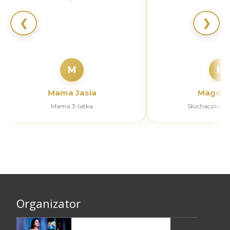
❮
❯
M
M
Mama Jasia
Magdal
Mama 3-latka
Słuchaczka k
Organizator