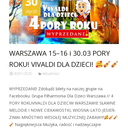
30
sty/25
WARSZAWA 15–16 i 30.03 PORY
ROKU! VIVALDI DLA DZIECI!
30/01/2025
Aktualności
WYPRZEDANE! Zdobądź bilety na naszej grupie na
Facebooku: Grupa Filharmonia Dla Dzieci Warszawa // 4
PORY ROKUVIVALDI DLA DZIECIW WARSZAWIE SŁAWNE
MELODIE I NOWE CIEKAWOSTKI, WIOSNA-LATO-JESIEŃ-
ZIMAI MNÓSTWO WESOŁEJ MUZYCZNEJ ZABAWY!
Najpiękniejsza Muzyka, radość i nadzwyczajne