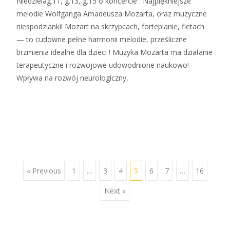
Niedzielag.11, g.13, g.15 o koncercie : Najpiękniejsze
melodie Wolfganga Amadeusza Mozarta, oraz muzyczne
niespodzianki! Mozart na skrzypcach, fortepianie, fletach
— to cudowne pełne harmonii melodie, prześliczne
brzmienia idealne dla dzieci ! Muzyka Mozarta ma działanie
terapeutyczne i rozwojowe udowodnione naukowo!
Wpływa na rozwój neurologiczny,
Zobacz więcej…
« Previous
1
…
3
4
5
6
7
…
16
Next »