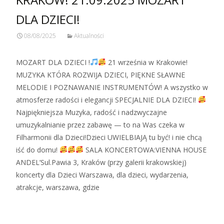
DLA DZIECI!
08/08/2025
Aktualności
MOZART DLA DZIECI !
21 września w Krakowie!
MUZYKA KTÓRA ROZWIJA DZIECI, PIĘKNE SŁAWNE
MELODIE I POZNAWANIE INSTRUMENTÓW! A wszystko w
atmosferze radości i elegancji SPECJALNIE DLA DZIECI!
Najpiękniejsza Muzyka, radość i nadzwyczajne
umuzykalnianie przez zabawę — to na Was czeka w
Filharmonii dla Dzieci!Dzieci UWIELBIAJĄ tu być! i nie chcą
iść do domu!
SALA KONCERTOWA:VIENNA HOUSE
ANDEL’Sul.Pawia 3, Kraków (przy galerii krakowskiej)
koncerty dla Dzieci Warszawa, dla dzieci, wydarzenia,
atrakcje, warszawa, gdzie
Zobacz więcej…