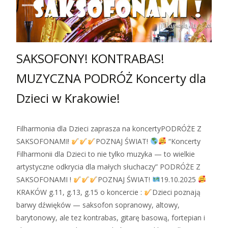
SAKSOFONY! KONTRABAS!
MUZYCZNA PODRÓŻ Koncerty dla
Dzieci w Krakowie!
Filharmonia dla Dzieci zaprasza na koncertyPODRÓŻE Z
SAKSOFONAMI!
POZNAJ ŚWIAT!
“Koncerty
Filharmonii dla Dzieci to nie tylko muzyka — to wielkie
artystyczne odkrycia dla małych słuchaczy” PODRÓŻE Z
SAKSOFONAMI !
POZNAJ ŚWIAT!
19.10.2025
KRAKÓW g.11, g.13, g.15 o koncercie :
Dzieci poznają
barwy dźwięków — saksofon sopranowy, altowy,
barytonowy, ale tez kontrabas, gitarę basową, fortepian i