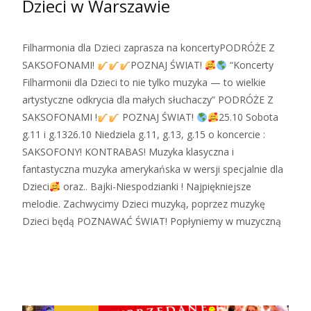
Dzieci w Warszawie
Filharmonia dla Dzieci zaprasza na koncertyPODRÓŻE Z
SAKSOFONAMI!
POZNAJ ŚWIAT!
“Koncerty
Filharmonii dla Dzieci to nie tylko muzyka — to wielkie
artystyczne odkrycia dla małych słuchaczy” PODRÓŻE Z
SAKSOFONAMI !
POZNAJ ŚWIAT!
25.10 Sobota
g.11 i g.1326.10 Niedziela g.11, g.13, g.15 o koncercie :
SAKSOFONY! KONTRABAS! Muzyka klasyczna i
fantastyczna muzyka amerykańska w wersji specjalnie dla
Dzieci
oraz.. Bajki-Niespodzianki ! Najpiękniejsze
melodie. Zachwycimy Dzieci muzyką, poprzez muzykę
Dzieci będą POZNAWAĆ ŚWIAT! Popłyniemy w muzyczną
Zobacz więcej…