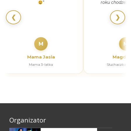
”
roku chodzeni
❮
❯
M
M
Mama Jasia
Magdal
Mama 3-latka
Słuchaczka k
Organizator