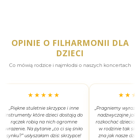
OPINIE O FILHARMONII DLA
DZIECI
Co mówią rodzice i najmłodsi o naszych koncertach
★★★★★
★★★
„Piękne stuletnie skrzypce i inne
„Pragniemy wyrazić 
instrumenty które dzieci dostają do
nadzwyczajne jak 
rączek robią na nich ogromne
rozkochać dzieciaki
wrażenie. Na pytanie „co ci się śniło
w rodzinie tak się
synku?” usłyszałam dziś: skrzypce!
zna jak nasze dziec