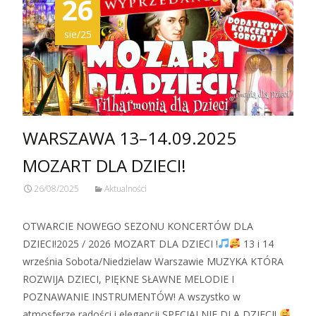
26
sie/25
WARSZAWA 13–14.09.2025
MOZART DLA DZIECI!
26/08/2025
Aktualności
OTWARCIE NOWEGO SEZONU KONCERTÓW DLA
DZIECI!2025 / 2026 MOZART DLA DZIECI !
13 i 14
września Sobota/Niedzielaw Warszawie MUZYKA KTÓRA
ROZWIJA DZIECI, PIĘKNE SŁAWNE MELODIE I
POZNAWANIE INSTRUMENTÓW! A wszystko w
atmosferze radości i elegancji SPECJALNIE DLA DZIECI!