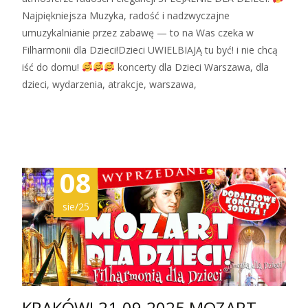
Najpiękniejsza Muzyka, radość i nadzwyczajne
umuzykalnianie przez zabawę — to na Was czeka w
Filharmonii dla Dzieci!Dzieci UWIELBIAJĄ tu być! i nie chcą
iść do domu!
koncerty dla Dzieci Warszawa, dla
dzieci, wydarzenia, atrakcje, warszawa,
Zobacz więcej…
08
sie/25
KRAKÓW! 21.09.2025 MOZART