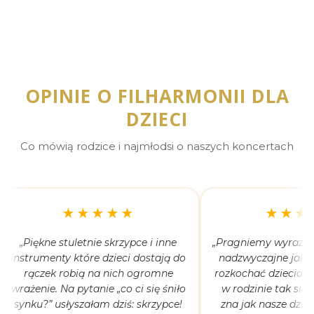
OPINIE O FILHARMONII DLA
DZIECI
Co mówią rodzice i najmłodsi o naszych koncertach
★★★★★
★★★
„Piękne stuletnie skrzypce i inne
„Pragniemy wyrazić 
instrumenty które dzieci dostają do
nadzwyczajne jak 
rączek robią na nich ogromne
rozkochać dzieciaki
wrażenie. Na pytanie „co ci się śniło
w rodzinie tak się
synku?” usłyszałam dziś: skrzypce!
zna jak nasze dziec