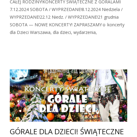
CAŁEJ RODZINY!KONCERTY ŚWIĄTECZNE Z GÓRALAMI
7.12.2024 SOBOTA / WYPRZEDANE!8.12.2024 Niedziela /
WYPRZEDANE!22.12 Niedz. / WYPRZEDANE!21 grudnia
SOBOTA — NOWE KONCERTY! ZAPRASZAMY☺ koncerty
dla Dzieci Warszawa, dla dzieci, wydarzenia,
Zobacz więcej…
GÓRALE DLA DZIECI! ŚWIĄTECZNE