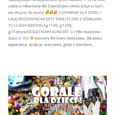
czeka w Filharmonii dla Dzieci!Dzieci UWIELBIAJĄ tu być! i
nie chcą iść do domu!
CUDOWNE!! DLA DZIECI I
CAŁEJ RODZINY!KONCERTY ŚWIĄTECZNE Z GÓRALAMI
15.12.2024 NIEDZIELAg.11:00, g.13:00,
g.15:00orazDODATKOWY KONCERT G.17dla Rodziców i
dzieci 2–102
koncerty dla Dzieci Warszawa, dla dzieci,
wydarzenia, atrakcje, warszawa, gdzie z dzieckiem,
Zobacz więcej…