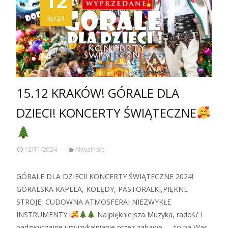
12
lis/24
15.12 KRAKÓW! GÓRALE DLA
DZIECI! KONCERTY ŚWIĄTECZNE
12/11/2024
Aktualności
GÓRALE DLA DZIECI! KONCERTY ŚWIĄTECZNE 2024!
GÓRALSKA KAPELA, KOLĘDY, PASTORAŁKI,PIĘKNE
STROJE, CUDOWNA ATMOSFERAI NIEZWYKŁE
INSTRUMENTY !
Najpiękniejsza Muzyka, radość i
nadzwyczajne umuzykalnianie przez zabawę — to na Was