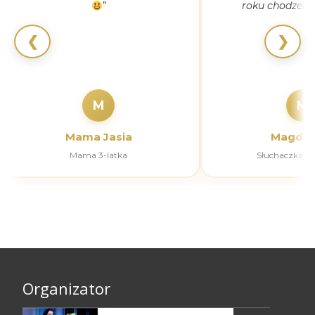
”
roku chodzeni
❮
❯
M
M
Mama Jasia
Magdal
Mama 3-latka
Słuchaczka k
Organizator