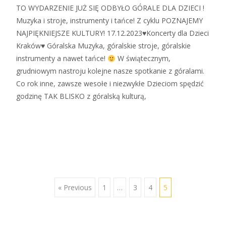
TO WYDARZENIE JUŻ SIĘ ODBYŁO GÓRALE DLA DZIECI !
Muzyka i stroje, instrumenty i tańce! Z cyklu POZNAJEMY
NAJPIĘKNIEJSZE KULTURY! 17.12.2023♥Koncerty dla Dzieci
Kraków♥ Góralska Muzyka, góralskie stroje, góralskie
instrumenty a nawet tańce!
W świątecznym,
grudniowym nastroju kolejne nasze spotkanie z góralami.
Co rok inne, zawsze wesołe i niezwykłe Dzieciom spędzić
godzinę TAK BLISKO z góralską kulturą,
Zobacz więcej…
« Previous
1
…
3
4
5