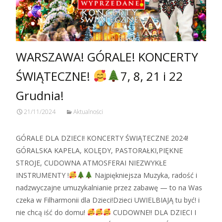
WARSZAWA! GÓRALE! KONCERTY
ŚWIĄTECZNE!
7, 8, 21 i 22
Grudnia!
21/11/2024
Aktualności
GÓRALE DLA DZIECI! KONCERTY ŚWIĄTECZNE 2024!
GÓRALSKA KAPELA, KOLĘDY, PASTORAŁKI,PIĘKNE
STROJE, CUDOWNA ATMOSFERAI NIEZWYKŁE
INSTRUMENTY !
Najpiękniejsza Muzyka, radość i
nadzwyczajne umuzykalnianie przez zabawę — to na Was
czeka w Filharmonii dla Dzieci!Dzieci UWIELBIAJĄ tu być! i
nie chcą iść do domu!
CUDOWNE!! DLA DZIECI I