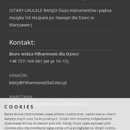
GITARY UKULELE BANJO! Dużo instrumentów i piękna
muzyka Od Hiszpanii po Hawaje! dla Dzieci w
Warszawie:)
Kontakt:
Biuro widza Filharmonii dla Dzieci
+48 737–169-961 (wt-pt 10–15)
KRAKÓW:
bilety@FilharmoniaDlaDzieci.pl
WARSZAWA:
warszawa-bilety@FilharmoniaDlaDzieci.pl
COOKIES
Nasza strona internetowa używa plików cookies (tzw. ciasteczka) w celach
DLA PRZEDSZKOLI I SZKÓŁ:
statystycznych oraz funkcjonalnych. Dzięki nim możemy indywidualnie
dostosować stronę do twoich potrzeb. Każdy może zaakceptować pliki
grupy2@filharmoniadladzieci.pl
cookies albo ma możliwość wyłączenia ich w przeglądarce, dzięki czemu