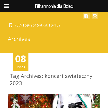
MENU
Filharmonia dla Dzieci
737-169-961(wt-pt 10-15)
Archives
08
lis/23
Tag Archives: koncert swiateczny
2023