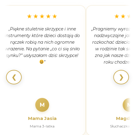
★★★★★
★★★
„Piękne stuletnie skrzypce i inne
„Pragniemy wyrazić 
instrumenty które dzieci dostają do
nadzwyczajne jak 
rączek robią na nich ogromne
rozkochać dzieciaki
wrażenie. Na pytanie „co ci się śniło
w rodzinie tak się
synku?” usłyszałam dziś: skrzypce!
zna jak nasze dziec
”
roku chodzeni
❮
❯
M
M
Mama Jasia
Magdal
Mama 3-latka
Słuchaczka k